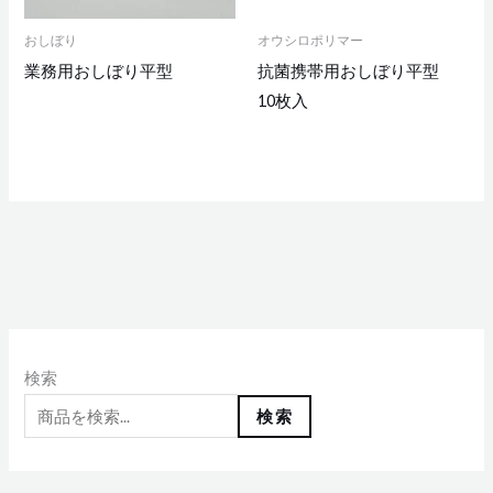
おしぼり
オウシロポリマー
業務用おしぼり平型
抗菌携帯用おしぼり平型
10枚入
2
7
8
1
4
4
3
8
7
8
1
3
2
6
4
7
1
1
1
1
6
5
8
個
個
個
個
個
個
個
1
個
個
0
個
個
個
個
個
0
個
0
0
個
個
個
検索
の
の
の
の
の
の
の
個
の
の
個
の
の
の
の
の
個
の
個
個
の
の
の
検索
商
商
商
商
商
商
商
の
商
商
の
商
商
商
商
商
の
商
の
の
商
商
商
品
品
品
品
品
品
品
商
品
品
商
品
品
品
品
品
商
品
商
商
品
品
品