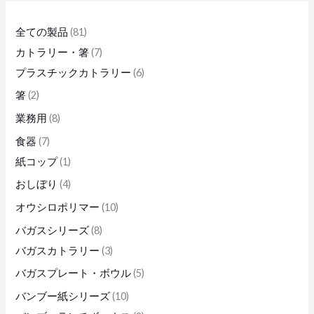
品
品
品
品
品
全ての製品
81
カトラリー・箸
7
プラスチックカトラリー
6
箸
2
業務用
8
食器
7
紙コップ
1
おしぼり
4
オウシロポリマー
10
バガスシリーズ
8
バガスカトラリー
3
バガスプレート・ボウル
5
バンブー紙シリーズ
10