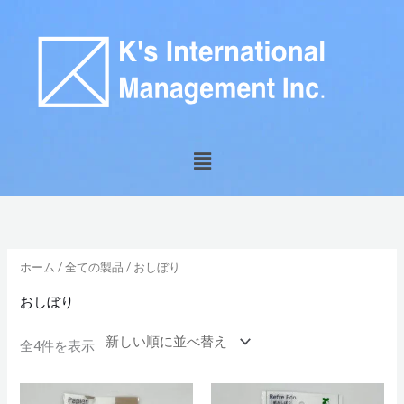
内
容
を
ス
キ
ッ
メ
プ
ニ
ュ
新
ー
し
い
順
ホーム
/
全ての製品
/ おしぼり
おしぼり
全4件を表示