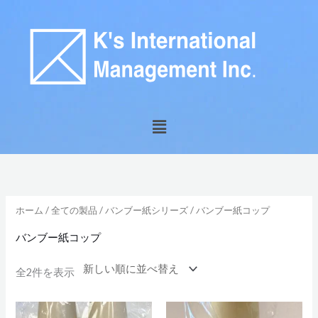
内
容
を
ス
キ
ッ
メ
プ
ニ
ュ
新
ー
し
い
順
ホーム
/
全ての製品
/
バンブー紙シリーズ
/ バンブー紙コップ
バンブー紙コップ
全2件を表示