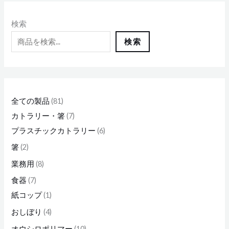
2
7
8
1
4
4
3
8
7
8
1
3
2
6
4
7
1
1
1
1
6
5
8
個
個
個
個
個
個
個
1
個
個
0
個
個
個
個
個
0
個
0
0
個
個
個
検索
の
の
の
の
の
の
の
個
の
の
個
の
の
の
の
の
個
の
個
個
の
の
の
検索
商
商
商
商
商
商
商
の
商
商
の
商
商
商
商
商
の
商
の
の
商
商
商
品
品
品
品
品
品
品
商
品
品
商
品
品
品
品
品
商
品
商
商
品
品
品
品
品
品
品
品
全ての製品
81
カトラリー・箸
7
プラスチックカトラリー
6
箸
2
業務用
8
食器
7
紙コップ
1
おしぼり
4
オウシロポリマー
10