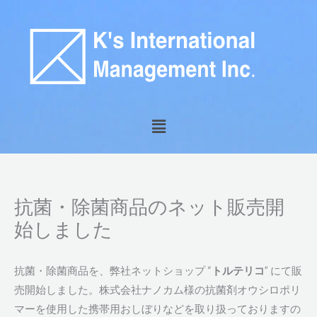
内
容
を
ス
キ
ッ
メ
プ
ニ
ュ
ー
抗菌・除菌商品のネット販売開
始しました
抗菌・除菌商品を、弊社ネットショップ “
トルテリコ
” にて販
売開始しました。株式会社ナノカム様の抗菌剤オウシロポリ
マーを使用した携帯用おしぼりなどを取り扱っておりますの